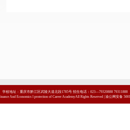
学校地址：重庆市黔江区武陵大道北段1785号 招生电话：023—79320888 79311888
 Finance And Economics l protection of Career AcademyAll Rights Reserved | 渝公网安